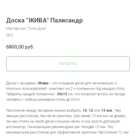
Доска "ЖИВА" Палисандр
Мастерская "Сила Духа"
SKU:
6800,00
руб.
КУПИТЬ
Доска с гвоздями «
Жива
» - это складная доска для начинающих и
опытных пользователей - комплект из 2-х половинок под каждую стопу.
Габариты каждой половинки -
35х15
см, что позволит встать на гвозди
человеку с любым размером стопы до 50-го.
Расстояние между гвоздями можно выбрать:
10
,
12
или
15 мм
. Чем
меньше расстояние, тем легче практика. Шаг менее 10 мм мы не делаем,
так как стоять на такой доске слишком легко, и она просто дублирует
аппликатор. Начинающим рекомендуем шаг гвоздей 10 мм. Это
минимальное расстояние для эффективной практики. Расстояние 12 мм