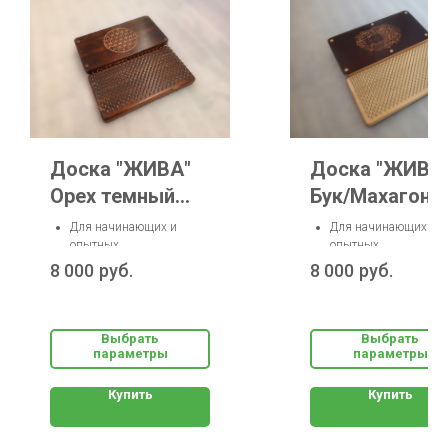
Доска "ЖИВА"
Доска "ЖИВА
Орех темный
Бук/Махагон
"Цветок Жизни"
"Будда"
Для начинающих и
Для начинающих и
опытных
опытных
Шаг гвоздей: 10, 12, 15
Шаг гвоздей: 10, 12, 
8 000
руб.
8 000
руб.
мм
мм
Размер стопы: до 50-го
Размер стопы: до 50-
Материал: натуральное
Материал: натуральн
дерево
дерево
Выбрать
Выбрать
параметры
параметры
Купить
Купить