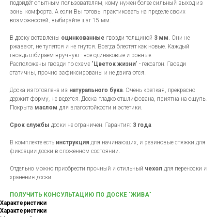
подойдёт опытным пользователям, кому нужен более сильный выход из
зоны комфорта. А если Вы готовы практиковать на пределе своих
возможностей, выбирайте шаг 15 мм.
В доску вставлены
оцинкованные
гвозди толщиной
3 мм
. Они не
ржавеют, не тупятся и не гнутся. Всегда блестят как новые. Каждый
гвоздь отбираем вручную - все одинаковые и ровные.
Расположены гвозди по схеме "
Цветок жизни
" - гексагон. Гвозди
статичны, прочно зафиксированы и не двигаются.
Доска изготовлена из
натурального бука
. Очень крепкая, прекрасно
держит форму, не ведется. Доска гладко отшлифована, приятна на ощупь.
Покрыта
маслом
для влагостойкости и эстетики.
Срок службы
доски не ограничен. Гарантия:
3 года
.
В комплекте есть
инструкция
для начинающих, и резиновые стяжки для
фиксации доски в сложенном состоянии.
Отдельно можно приобрести прочный и стильный
чехол
для переноски и
хранения доски.
ПОЛУЧИТЬ КОНСУЛЬТАЦИЮ ПО ДОСКЕ "ЖИВА"
Характеристики
Характеристики