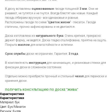
В доску вставлены
оцинкованные
гвозди толщиной
3 мм
. Они не
ржавеют, не тупятся и не гнутся. Всегда блестят как новые. Каждый
гвоздь отбираем вручную - все одинаковые и ровные.
Расположены гвозди по схеме "
Цветок жизни
" - гексагон. Гвозди
статичны, прочно зафиксированы и не двигаются.
Доска изготовлена из
натурального бука
. Очень крепкая, прекрасно
держит форму, не ведется. Доска гладко отшлифована, приятна на ощупь.
Покрыта
маслом
для влагостойкости и эстетики.
Срок службы
доски не ограничен. Гарантия:
3 года
.
В комплекте есть
инструкция
для начинающих, и резиновые стяжки для
фиксации доски в сложенном состоянии.
Отдельно можно приобрести прочный и стильный
чехол
для переноски и
хранения доски.
ПОЛУЧИТЬ КОНСУЛЬТАЦИЮ ПО ДОСКЕ "ЖИВА"
Характеристики
Характеристики
Материал: бук
Цвет: Бук/Махагон
Рисунок: Будда