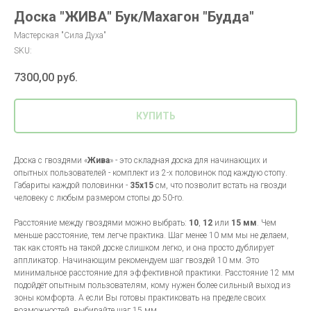
Доска "ЖИВА" Бук/Махагон "Будда"
Мастерская "Сила Духа"
SKU:
7300,00
руб.
КУПИТЬ
Доска с гвоздями «
Жива
» - это складная доска для начинающих и
опытных пользователей - комплект из 2-х половинок под каждую стопу.
Габариты каждой половинки -
35х15
см, что позволит встать на гвозди
человеку с любым размером стопы до 50-го.
Расстояние между гвоздями можно выбрать:
10
,
12
или
15 мм
. Чем
меньше расстояние, тем легче практика. Шаг менее 10 мм мы не делаем,
так как стоять на такой доске слишком легко, и она просто дублирует
аппликатор. Начинающим рекомендуем шаг гвоздей 10 мм. Это
минимальное расстояние для эффективной практики. Расстояние 12 мм
подойдёт опытным пользователям, кому нужен более сильный выход из
зоны комфорта. А если Вы готовы практиковать на пределе своих
возможностей, выбирайте шаг 15 мм.