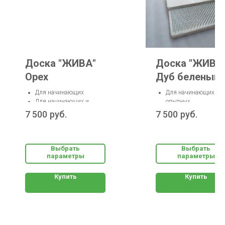
Доска "ЖИВА"
Доска "ЖИВА
Орех
Дуб беленый
Для начинающих
Для начинающих и
Для начинающих и
опытных
опытных
Шаг гвоздей: 10, 12, 
7 500
руб.
7 500
руб.
Шаг гвоздей: 10, 12, 15
мм
мм
Размер стопы: до 50-
Материал: натуральное
Материал: натуральн
дерево
дерево
Выбрать
Выбрать
параметры
параметры
Купить
Купить