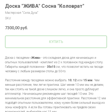
Доска "ЖИВА" Сосна "Коловрат"
Мастерская "Сила Духа"
SKU:
7300,00
руб.
КУПИТЬ
Доска с гвоздями «
Жива
» - это складная доска для начинающих и
опытных пользователей - комплект из 2-х половинок под каждую стопу.
Габариты каждой половинки -
35х15
см, что позволит встать на гвозди
человеку с любым размером стопы до 50-го.
Расстояние между гвоздями можно выбрать:
10
,
12
или
15 мм
. Чем
меньше расстояние, тем легче практика. Шаг менее 10 мм мы не делаем,
так как стоять на такой доске слишком легко, и она просто дублирует
аппликатор. Начинающим рекомендуем шаг гвоздей 10 мм. Это
минимальное расстояние для эффективной практики. Расстояние 12 мм
подойдёт опытным пользователям, кому нужен более сильный выход из
зоны комфорта. А если Вы готовы практиковать на пределе своих
возможностей, выбирайте шаг 15 мм.