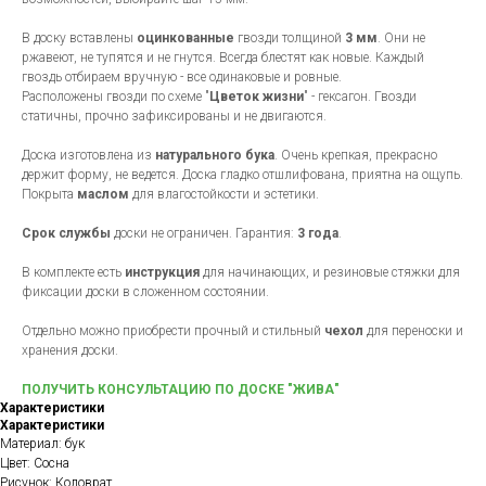
В доску вставлены
оцинкованные
гвозди толщиной
3 мм
. Они не
ржавеют, не тупятся и не гнутся. Всегда блестят как новые. Каждый
гвоздь отбираем вручную - все одинаковые и ровные.
Расположены гвозди по схеме "
Цветок жизни
" - гексагон. Гвозди
статичны, прочно зафиксированы и не двигаются.
Доска изготовлена из
натурального бука
. Очень крепкая, прекрасно
держит форму, не ведется. Доска гладко отшлифована, приятна на ощупь.
Покрыта
маслом
для влагостойкости и эстетики.
Срок службы
доски не ограничен. Гарантия:
3 года
.
В комплекте есть
инструкция
для начинающих, и резиновые стяжки для
фиксации доски в сложенном состоянии.
Отдельно можно приобрести прочный и стильный
чехол
для переноски и
хранения доски.
ПОЛУЧИТЬ КОНСУЛЬТАЦИЮ ПО ДОСКЕ "ЖИВА"
Характеристики
Характеристики
Материал: бук
Цвет: Сосна
Рисунок: Коловрат