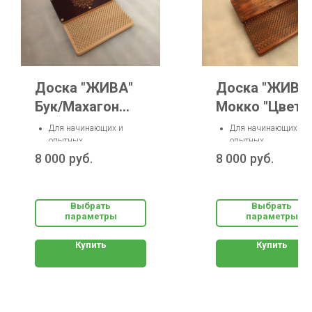
Доска "ЖИВА"
Доска "ЖИВА
Бук/Махагон
Мокко "Цвето
"Мандала"
Жизни"
Для начинающих и
Для начинающих и
опытных
опытных
Шаг гвоздей: 10, 12, 15
Шаг гвоздей: 10, 12, 
8 000
руб.
8 000
руб.
мм
мм
Размер стопы: до 50-го
Размер стопы: до 50-
Материал: натуральное
Материал: натуральн
дерево
дерево
Выбрать
Выбрать
параметры
параметры
Купить
Купить