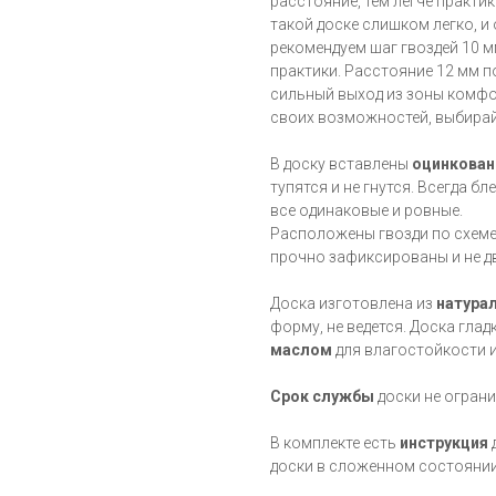
расстояние, тем легче практик
такой доске слишком легко, 
рекомендуем шаг гвоздей 10 
практики. Расстояние 12 мм 
сильный выход из зоны комфор
своих возможностей, выбирай
В доску вставлены
оцинкова
тупятся и не гнутся. Всегда б
все одинаковые и ровные.
Расположены гвозди по схеме
прочно зафиксированы и не д
Доска изготовлена из
натурал
форму, не ведется. Доска гла
маслом
для влагостойкости и
Срок службы
доски не ограни
В комплекте есть
инструкция
доски в сложенном состоянии