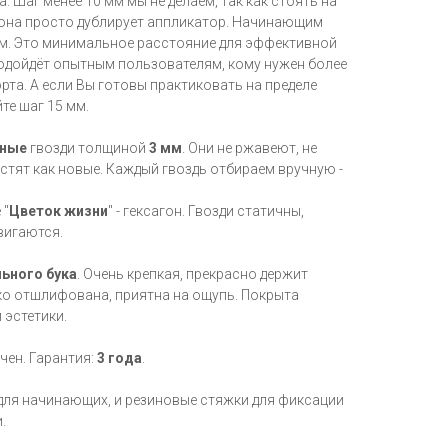
а. Шаг менее 10 мм мы не делаем, так как стоять на
и она просто дублирует аппликатор. Начинающим
мм. Это минимальное расстояние для эффективной
подойдёт опытным пользователям, кому нужен более
та. А если Вы готовы практиковать на пределе
те шаг 15 мм.
нные
гвозди толщиной
3 мм
. Они не ржавеют, не
лестят как новые. Каждый гвоздь отбираем вручную -
 "
Цветок жизни
" - гексагон. Гвозди статичны,
вигаются.
ьного бука
. Очень крепкая, прекрасно держит
дко отшлифована, приятна на ощупь. Покрыта
 эстетики.
чен. Гарантия:
3 года
.
для начинающих, и резиновые стяжки для фиксации
.