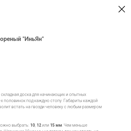
ореный "ИньЯн"
то складная доска для начинающих и опытных
2-х половинок под каждую стопу. Габариты каждой
зволит встать на гвозди человеку с любым размером
можно выбрать:
10
,
12
или
15 мм
. Чем меньше